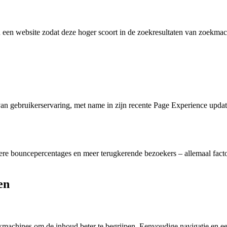
een website zodat deze hoger scoort in de zoekresultaten van zoekmac
van gebruikerservaring, met name in zijn recente
Page Experience
updat
re bouncepercentages en meer terugkerende bezoekers – allemaal facto
en
ekmachines om de inhoud beter te begrijpen. Eenvoudige navigatie en e